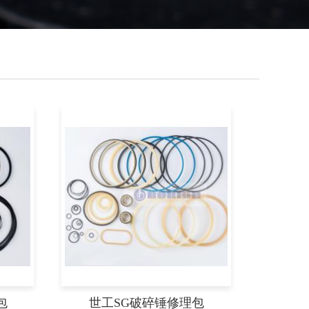
包
世工SG破碎锤修理包