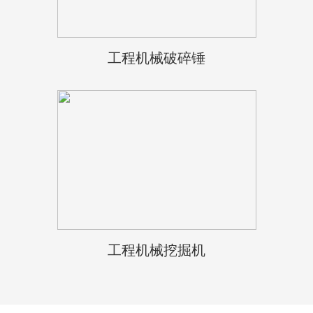
工程机械破碎锤
工程机械挖掘机