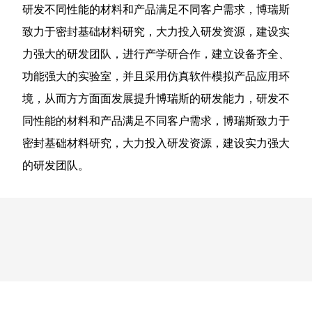
研发不同性能的材料和产品满足不同客户需求，博瑞斯
致力于密封基础材料研究，大力投入研发资源，建设实
力强大的研发团队，进行产学研合作，建立设备齐全、
功能强大的实验室，并且采用仿真软件模拟产品应用环
境，从而方方面面发展提升博瑞斯的研发能力，研发不
同性能的材料和产品满足不同客户需求，博瑞斯致力于
密封基础材料研究，大力投入研发资源，建设实力强大
的研发团队。